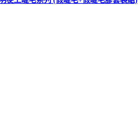
-透明梗上睫毛系列 (假睫毛+假睫毛膠套裝組)