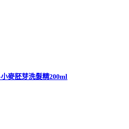
-小麥胚芽洗髮精200ml